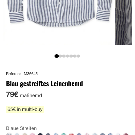
Referenz: M36645
Blau gestreiftes Leinenhemd
79€
maßhemd
65€ in multi-buy
Blaue Streifen