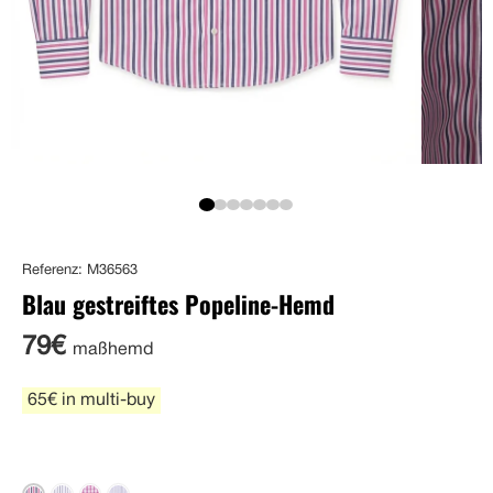
Referenz: M36563
Blau gestreiftes Popeline-Hemd
79€
maßhemd
65€ in multi-buy