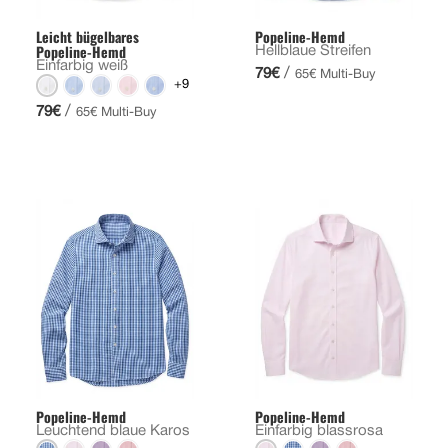
Leicht bügelbares
Popeline-Hemd
Popeline-Hemd
Hellblaue Streifen
Einfarbig weiß
/
79€
65€ Multi-Buy
+9
/
79€
65€ Multi-Buy
Popeline-Hemd
Popeline-Hemd
Leuchtend blaue Karos
Einfarbig blassrosa